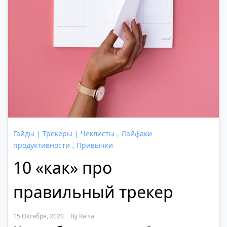
Гайды | Трекеры | Чеклисты
,
Лайфаки
продуктивности
,
Привычки
10 «как» про
правильный трекер
15 Октября, 2020
By
Raisa